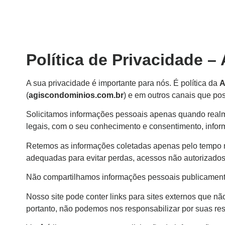
Home
Sobre Nós
Gestão Condominial
Área do Client
Política de Privacidade –
A sua privacidade é importante para nós. É política da
A
(
agiscondominios.com.br
) e em outros canais que p
Solicitamos informações pessoais apenas quando realme
legais, com o seu conhecimento e consentimento, infor
Retemos as informações coletadas apenas pelo tempo 
adequadas para evitar perdas, acessos não autorizados,
Não compartilhamos informações pessoais publicamente 
Nosso site pode conter links para sites externos que nã
portanto, não podemos nos responsabilizar por suas resp