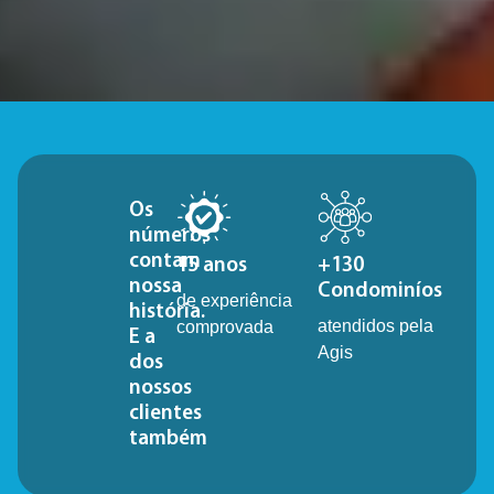
Os
números
contam
15 anos
+130
nossa
Condominíos
de experiência
história.
atendidos pela
comprovada
E a
Agis
dos
nossos
clientes
também