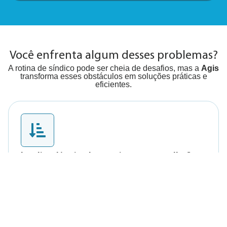
Você enfrenta algum desses problemas?
A rotina de síndico pode ser cheia de desafios, mas a
Agis
transforma esses obstáculos em soluções práticas e
eficientes.
Inadimplência alta e caixa no vermelho?
A inadimplência está consumindo suas finanças?
Com nosso sistema de cobrança eficiente e
negociação amigável, você verá o fluxo de caixa
restabelecido rapidamente.